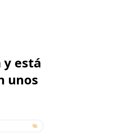
 y está
en unos