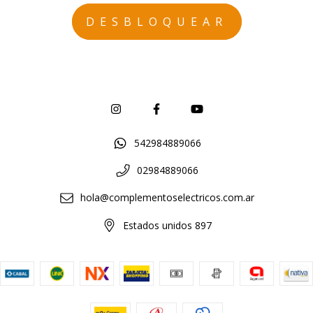
542984889066
02984889066
hola@complementoselectricos.com.ar
Estados unidos 897