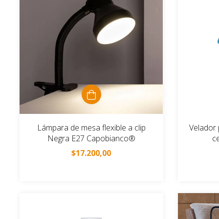
Lámpara de mesa flexible a clip
Velador 
Negra E27 Capobianco®
c
$17.200,00