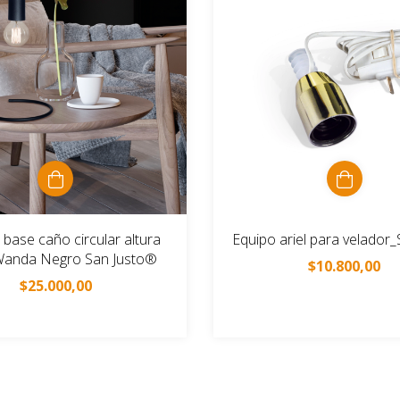
 base caño circular altura
Equipo ariel para velador_
anda Negro San Justo®
$10.800,00
$25.000,00