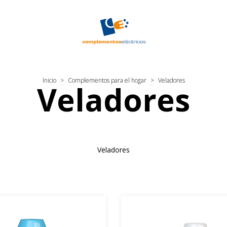
Inicio
>
Complementos para el hogar
>
Veladores
Veladores
Veladores