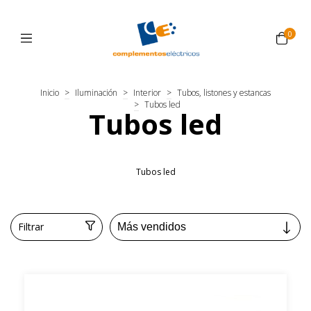
0
Inicio
>
Iluminación
>
Interior
>
Tubos, listones y estancas
>
Tubos led
Tubos led
Tubos led
Filtrar