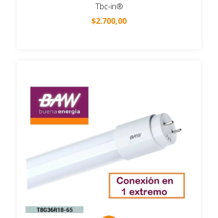
Tbc-in®
$2.700,00