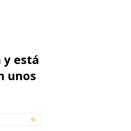
 y está
en unos