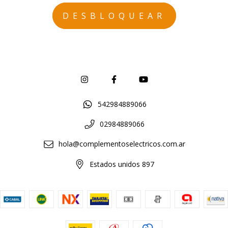
542984889066
02984889066
hola@complementoselectricos.com.ar
Estados unidos 897