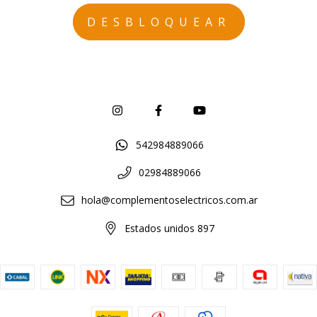
542984889066
02984889066
hola@complementoselectricos.com.ar
Estados unidos 897