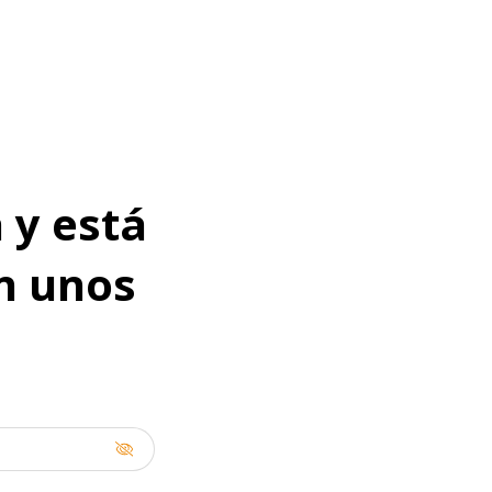
 y está
en unos