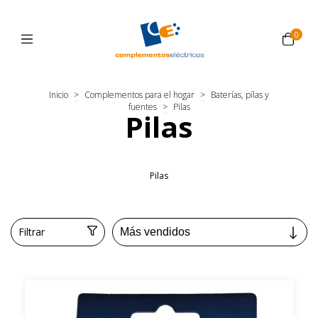
0
Inicio
>
Complementos para el hogar
>
Baterías, pílas y
fuentes
>
Pilas
Pilas
Pilas
Filtrar