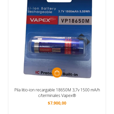
Pila litio-ion recargable 18650M 3,7v 1500 mA/h
c/terminales Vapex®
$7.900,00